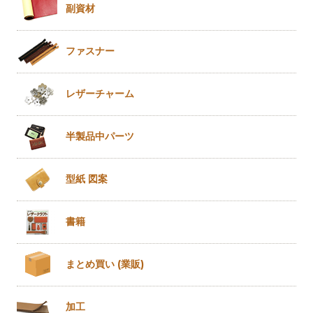
副資材
ファスナー
レザー
チャーム
半製品
中パーツ
型紙 図案
書籍
まとめ買い
(業販)
加工