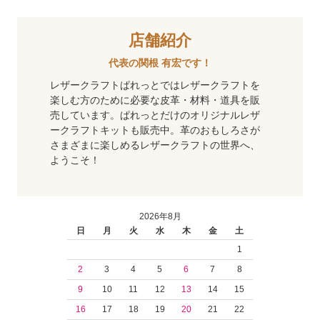
店舗紹介
代表の関根 有宏です！
レザークラフトぱれっとではレザークラフトを
楽しむ方のために必要な皮革・材料・道具を販
売しています。ぱれっとだけのオリジナルレザ
ークラフトキットも販売中。革のおもしろさが
さまざまに楽しめるレザークラフトの世界へ、
ようこそ！
2026年8月
日
月
火
水
木
金
土
1
2
3
4
5
6
7
8
9
10
11
12
13
14
15
16
17
18
19
20
21
22