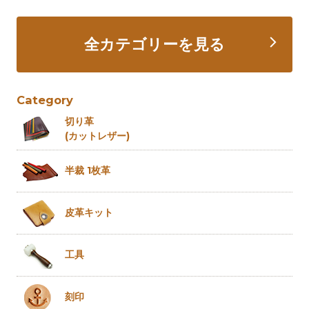
全カテゴリーを見る
Category
切り革
(カットレザー)
半裁 1枚革
皮革キット
工具
刻印