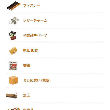
ファスナー
レザー
チャーム
半製品
中パーツ
型紙 図案
書籍
まとめ買い
(業販)
加工