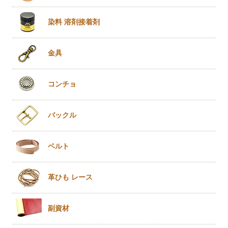
染料 溶剤
接着剤
金具
コンチョ
バックル
ベルト
革ひも
レース
副資材