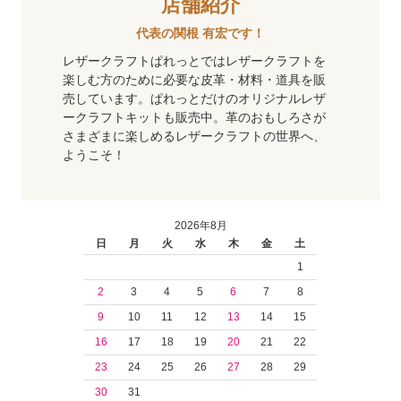
店舗紹介
代表の関根 有宏です！
レザークラフトぱれっとではレザークラフトを
楽しむ方のために必要な皮革・材料・道具を販
売しています。ぱれっとだけのオリジナルレザ
ークラフトキットも販売中。革のおもしろさが
さまざまに楽しめるレザークラフトの世界へ、
ようこそ！
2026年8月
日
月
火
水
木
金
土
1
2
3
4
5
6
7
8
9
10
11
12
13
14
15
16
17
18
19
20
21
22
23
24
25
26
27
28
29
30
31