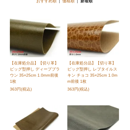
おすすめ順
|
価格順
|
新着順
【在庫処分品】【切り革】
【在庫処分品】【切り革】
ピッグ型押し ディープブラ
ピッグ型押し レプタイルス
ウン 35×25cm 1.0mm前後
キン チョコ 35×25cm 1.0m
1枚
m前後 1枚
363円(税込)
363円(税込)