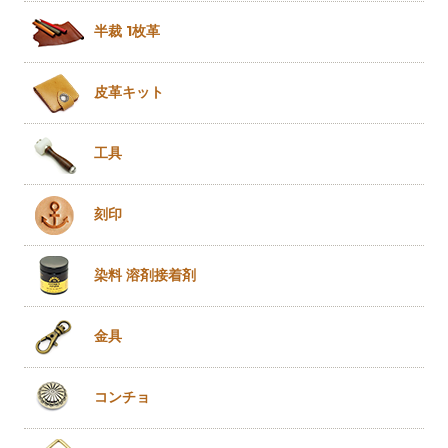
半裁 1枚革
皮革キット
工具
刻印
染料 溶剤
接着剤
金具
コンチョ