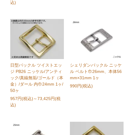
込)
日型バックル ツイストエッ
シェリダンバックル ニッケ
ジ PB26 ニッケル/アンティ
ル ベルト巾26mm、本体56
ック/真鍮無垢/ゴールド（本
mm×31mm 1ヶ
金）/ダール 内巾24mm 1ヶ/
990円(税込)
50ヶ
957円(税込)
～73,425円(税
込)