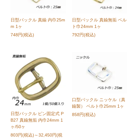
日型バックル 真鍮 内巾25m
日型バックル 真鍮無垢 ベル
m 1ヶ
ト巾24mm 1ヶ
748円(税込)
792円(税込)
口型バックル ニッケル（真
鍮製） ベルト巾25mm 1ヶ
日型バックル ピン固定式 P
858円(税込)
B27 真鍮無垢 内巾24mm 1
ヶ/50ヶ
803円(税込)
～32,450円(税