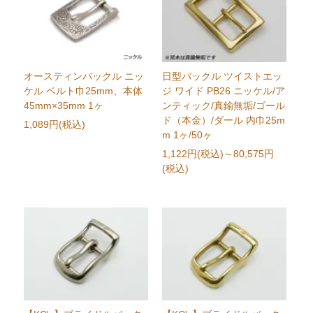
オースティンバックル ニッ
日型バックル ツイストエッ
ケル ベルト巾25mm、本体
ジ ワイド PB26 ニッケル/ア
45mm×35mm 1ヶ
ンティック/真鍮無垢/ゴール
ド（本金）/ダール 内巾25m
1,089円(税込)
m 1ヶ/50ヶ
1,122円(税込)
～80,575円
(税込)