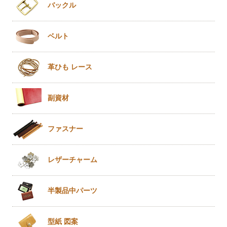
バックル
ベルト
革ひも
レース
副資材
ファスナー
レザー
チャーム
半製品
中パーツ
型紙 図案