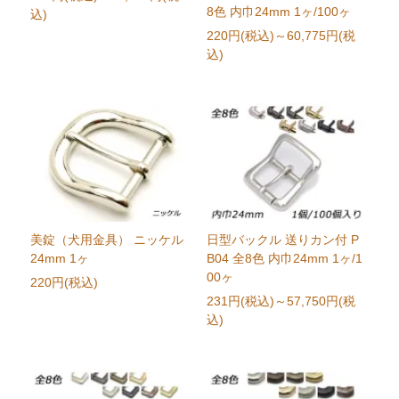
8色 内巾24mm 1ヶ/100ヶ
込)
220円(税込)
～60,775円(税
込)
美錠（犬用金具） ニッケル
日型バックル 送りカン付 P
24mm 1ヶ
B04 全8色 内巾24mm 1ヶ/1
00ヶ
220円(税込)
231円(税込)
～57,750円(税
込)