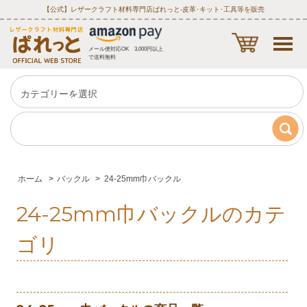
【公式】レザークラフト材料専門店ぱれっと‐皮革･キット･工具等を販売
メール便対応OK 3,000円以上
で送料無料
ホーム
>
バックル
>
24-25mm巾バックル
24-25mm巾バックルのカテ
ゴリ