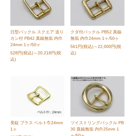
日型バックル スクエア 送り
クダ付バックル PB52 真鍮
カン付 PB42 真鍮無垢 内巾
無垢 内巾24mm 1ヶ/50ヶ
24mm 1ヶ/50ヶ
561円(税込)
～22,000円(税
528円(税込)
～20,218円(税
込)
込)
美錠 ブラス ベルト巾24mm
ツイストリングバックル PB
1ヶ
30 真鍮無垢 内巾25mm 1
ヶ/50ヶ