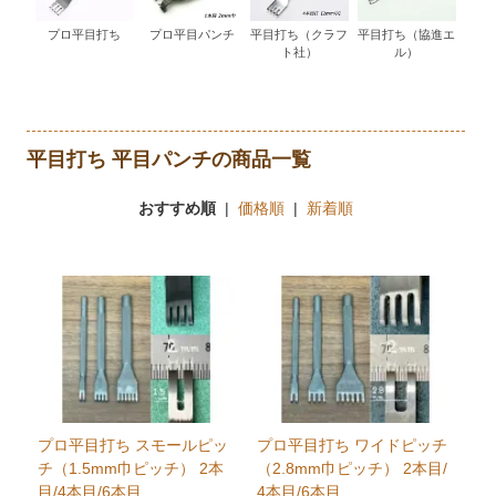
プロ平目打ち
プロ平目パンチ
平目打ち（クラフ
平目打ち（協進エ
ト社）
ル）
平目打ち 平目パンチの商品一覧
おすすめ順
|
価格順
|
新着順
プロ平目打ち スモールピッ
プロ平目打ち ワイドピッチ
チ（1.5mm巾ピッチ） 2本
（2.8mm巾ピッチ） 2本目/
目/4本目/6本目
4本目/6本目