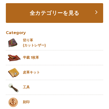
全カテゴリーを見る
Category
切り革
(カットレザー)
半裁 1枚革
皮革キット
工具
刻印