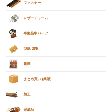
ファスナー
レザー
チャーム
半製品
中パーツ
型紙 図案
書籍
まとめ買い
(業販)
加工
完成品