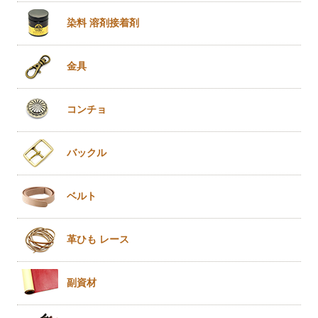
染料 溶剤
接着剤
金具
コンチョ
バックル
ベルト
革ひも
レース
副資材