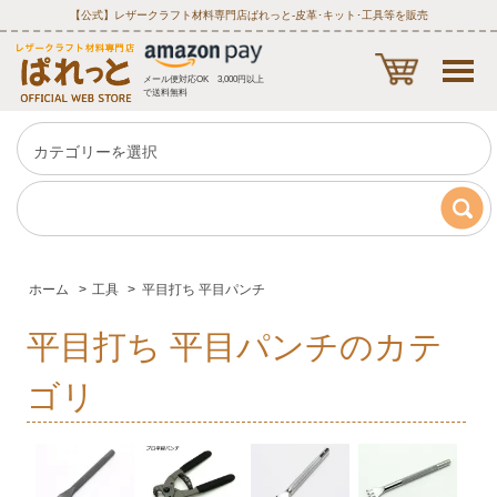
【公式】レザークラフト材料専門店ぱれっと‐皮革･キット･工具等を販売
メール便対応OK 3,000円以上
で送料無料
ホーム
>
工具
>
平目打ち 平目パンチ
平目打ち 平目パンチのカテ
ゴリ