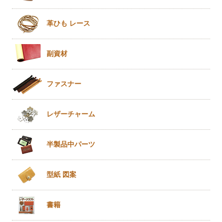
革ひも
レース
副資材
ファスナー
レザー
チャーム
半製品
中パーツ
型紙 図案
書籍