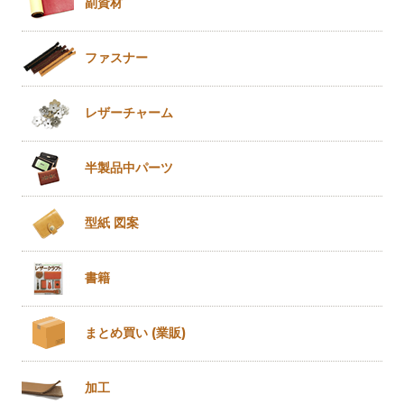
副資材
ファスナー
レザー
チャーム
半製品
中パーツ
型紙 図案
書籍
まとめ買い
(業販)
加工