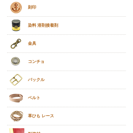
刻印
染料 溶剤
接着剤
金具
コンチョ
バックル
ベルト
革ひも
レース