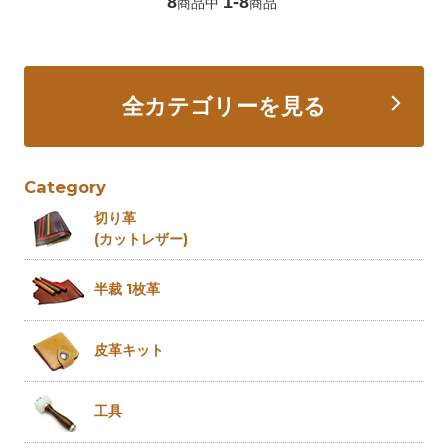
8
1-8
商品中
商品
全カテゴリーを見る
Category
切り革
(カットレザー)
半裁 1枚革
皮革キット
工具