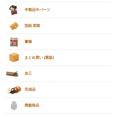
半製品
中パーツ
型紙 図案
書籍
まとめ買い
(業販)
加工
完成品
廃盤商品