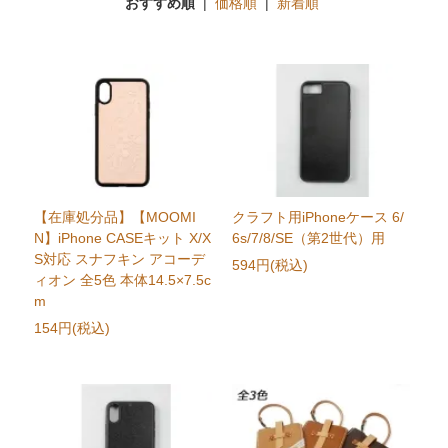
おすすめ順
|
価格順
|
新着順
【在庫処分品】【MOOMI
クラフト用iPhoneケース 6/
N】iPhone CASEキット X/X
6s/7/8/SE（第2世代）用
S対応 スナフキン アコーデ
594円(税込)
ィオン 全5色 本体14.5×7.5c
m
154円(税込)