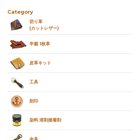
Category
切り革
(カットレザー)
半裁 1枚革
皮革キット
工具
刻印
染料 溶剤
接着剤
金具