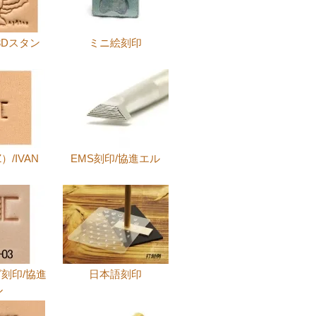
3Dスタン
ミニ絵刻印
）
/IVAN
EMS刻印/協進エル
刻印/協進
日本語刻印
ル