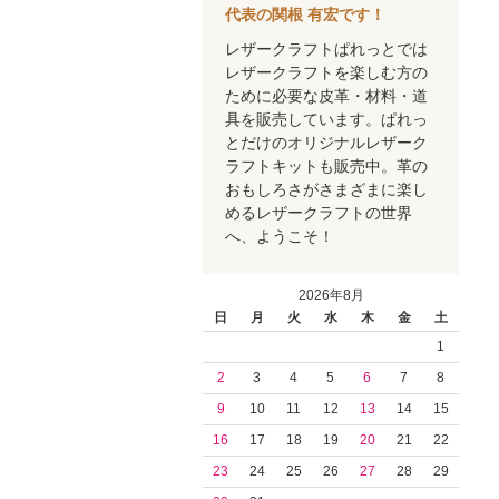
代表の関根 有宏です！
レザークラフトぱれっとでは
レザークラフトを楽しむ方の
ために必要な皮革・材料・道
具を販売しています。ぱれっ
とだけのオリジナルレザーク
ラフトキットも販売中。革の
おもしろさがさまざまに楽し
めるレザークラフトの世界
へ、ようこそ！
2026年8月
日
月
火
水
木
金
土
1
2
3
4
5
6
7
8
9
10
11
12
13
14
15
16
17
18
19
20
21
22
23
24
25
26
27
28
29