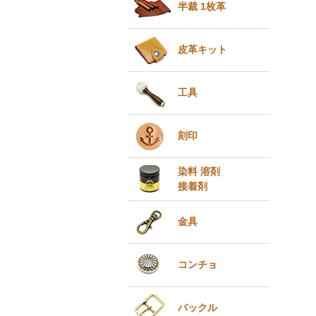
半裁 1枚革
皮革キット
工具
刻印
染料 溶剤
接着剤
金具
コンチョ
バックル