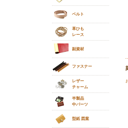
ベルト
革ひも
レース
副資材
ファスナー
レザー
チャーム
半製品
中パーツ
型紙 図案