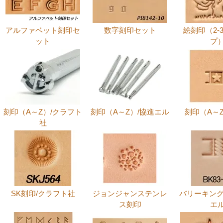
アルファベット刻印セ
数字刻印セット
絵刻印（2-
ット
プ
刻印（A～Z）/クラフト
刻印（A～Z）/協進エル
刻印（A～Z）
社
SK刻印/クラフト社
ジョンジャンステンレ
バリーキング
ス刻印
エ