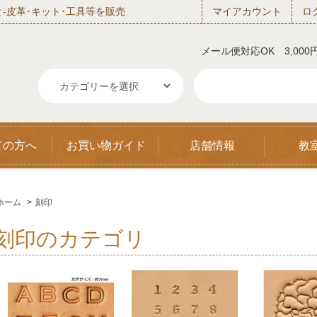
‐皮革･キット･工具等を販売
マイアカウント
ロ
メール便対応OK 3,00
ての方へ
お買い物ガイド
店舗情報
教
ホーム
>
刻印
刻印のカテゴリ