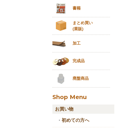
書籍
まとめ買い
(業販)
加工
完成品
廃盤商品
Shop Menu
お買い物
・
初めての方へ