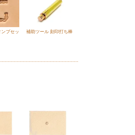
タンプセッ
補助ツール 刻印打ち棒