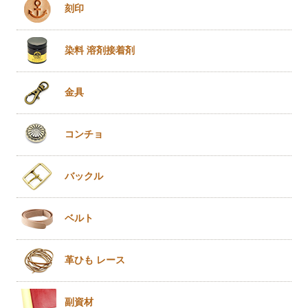
刻印
染料 溶剤
接着剤
金具
コンチョ
バックル
ベルト
革ひも
レース
副資材