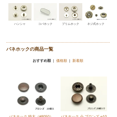
ハンシャ
コバホック
プリムホック
ネジ式ホック
バネホックの商品一覧
おすすめ順
|
価格順
|
新着順
バネホック 特大（#8050）
バネホック 小 ブロンズ φ10