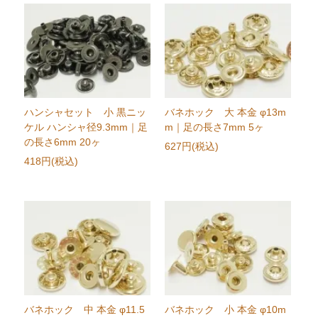
ハンシャセット 小 黒ニッ
バネホック 大 本金 φ13m
ケル ハンシャ径9.3mm｜足
m｜足の長さ7mm 5ヶ
の長さ6mm 20ヶ
627円(税込)
418円(税込)
バネホック 中 本金 φ11.5
バネホック 小 本金 φ10m