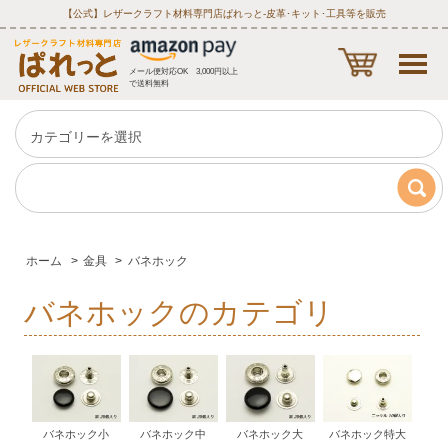
【公式】レザークラフト材料専門店ぱれっと‐皮革･キット･工具等を販売
メール便対応OK 3,000円以上
で送料無料
ホーム
>
金具
>
バネホック
バネホックのカテゴリ
バネホック小
バネホック中
バネホック大
バネホック特大