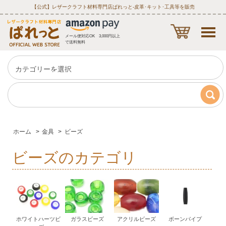
【公式】レザークラフト材料専門店ぱれっと‐皮革･キット･工具等を販売
メール便対応OK 3,000円以上
で送料無料
ホーム
>
金具
>
ビーズ
ビーズのカテゴリ
ホワイトハーツビ
ガラスビーズ
アクリルビーズ
ボーンパイプ