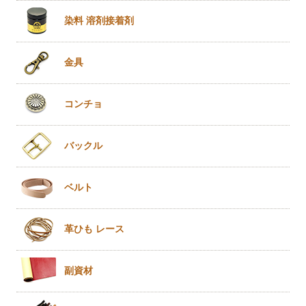
染料 溶剤
接着剤
金具
コンチョ
バックル
ベルト
革ひも
レース
副資材