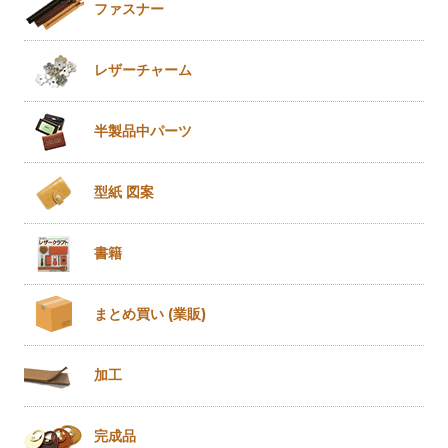
ファスナー
レザー
チャーム
半製品
中パーツ
型紙 図案
書籍
まとめ買い
(業販)
加工
完成品