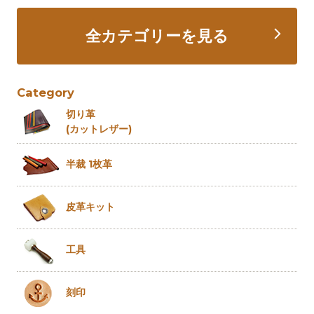
全カテゴリーを見る
Category
切り革
(カットレザー)
半裁 1枚革
皮革キット
工具
刻印