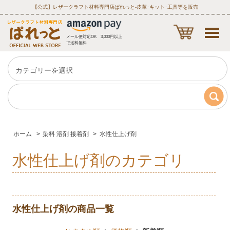
【公式】レザークラフト材料専門店ぱれっと‐皮革･キット･工具等を販売
メール便対応OK 3,000円以上
で送料無料
ホーム
>
染料 溶剤 接着剤
>
水性仕上げ剤
水性仕上げ剤のカテゴリ
水性仕上げ剤の商品一覧