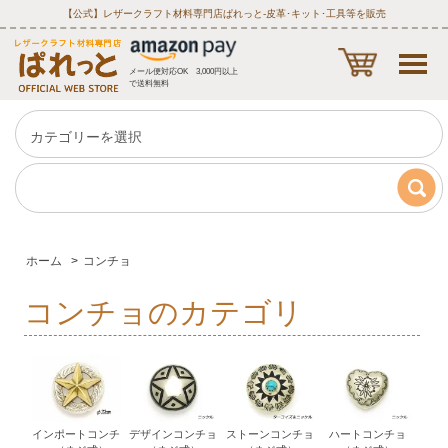
【公式】レザークラフト材料専門店ぱれっと‐皮革･キット･工具等を販売
メール便対応OK 3,000円以上
で送料無料
ホーム
>
コンチョ
コンチョのカテゴリ
インポートコンチ
デザインコンチョ
ストーンコンチョ
ハートコンチョ