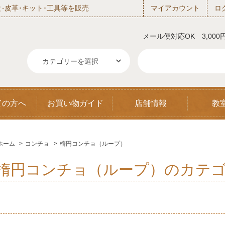
‐皮革･キット･工具等を販売
マイアカウント
ロ
メール便対応OK 3,00
ての方へ
お買い物ガイド
店舗情報
教
ホーム
>
コンチョ
>
楕円コンチョ（ループ）
楕円コンチョ（ループ）のカテ