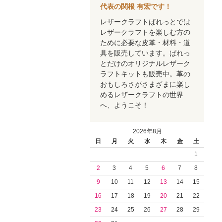
代表の関根 有宏です！
レザークラフトぱれっとでは
レザークラフトを楽しむ方の
ために必要な皮革・材料・道
具を販売しています。ぱれっ
とだけのオリジナルレザーク
ラフトキットも販売中。革の
おもしろさがさまざまに楽し
めるレザークラフトの世界
へ、ようこそ！
2026年8月
日
月
火
水
木
金
土
1
2
3
4
5
6
7
8
9
10
11
12
13
14
15
16
17
18
19
20
21
22
23
24
25
26
27
28
29