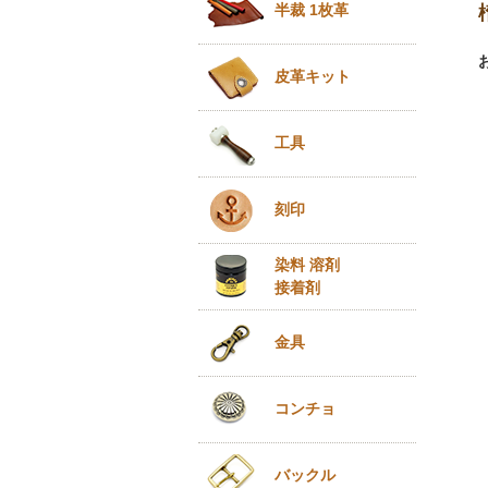
半裁 1枚革
皮革キット
工具
刻印
染料 溶剤
接着剤
金具
コンチョ
バックル