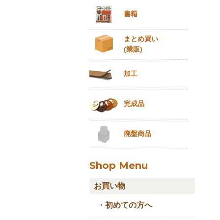
書籍
まとめ買い
(業販)
加工
完成品
廃盤商品
Shop Menu
お買い物
・
初めての方へ