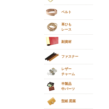
ベルト
革ひも
レース
副資材
ファスナー
レザー
チャーム
半製品
中パーツ
型紙 図案