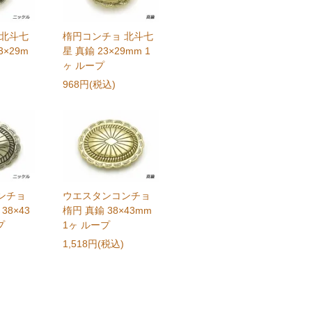
 北斗七
楕円コンチョ 北斗七
3×29m
星 真鍮 23×29mm 1
ヶ ループ
968円(税込)
ンチョ
ウエスタンコンチョ
38×43
楕円 真鍮 38×43mm
プ
1ヶ ループ
1,518円(税込)