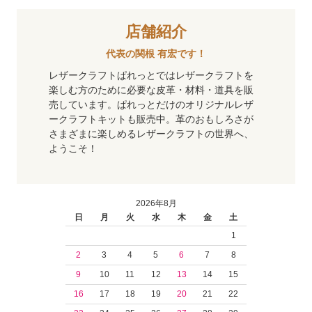
店舗紹介
代表の関根 有宏です！
レザークラフトぱれっとではレザークラフトを
楽しむ方のために必要な皮革・材料・道具を販
売しています。ぱれっとだけのオリジナルレザ
ークラフトキットも販売中。革のおもしろさが
さまざまに楽しめるレザークラフトの世界へ、
ようこそ！
2026年8月
日
月
火
水
木
金
土
1
2
3
4
5
6
7
8
9
10
11
12
13
14
15
16
17
18
19
20
21
22