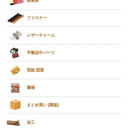
副資材
ファスナー
レザー
チャーム
半製品
中パーツ
型紙 図案
書籍
まとめ買い
(業販)
加工