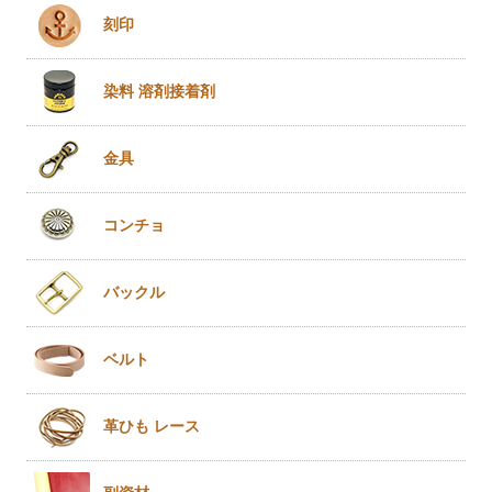
刻印
染料 溶剤
接着剤
金具
コンチョ
バックル
ベルト
革ひも
レース