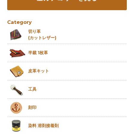
Category
切り革
(カットレザー)
半裁 1枚革
皮革キット
工具
刻印
染料 溶剤
接着剤