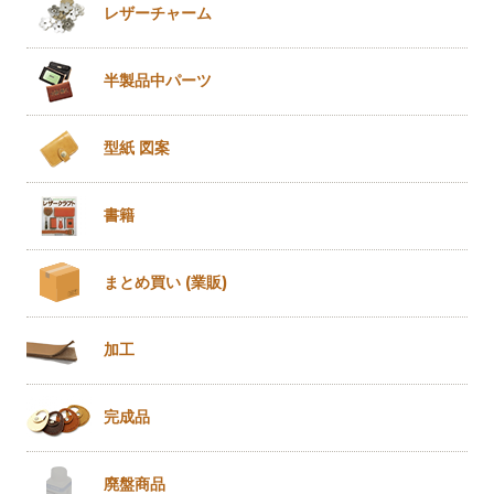
レザー
チャーム
半製品
中パーツ
型紙 図案
書籍
まとめ買い
(業販)
加工
完成品
廃盤商品