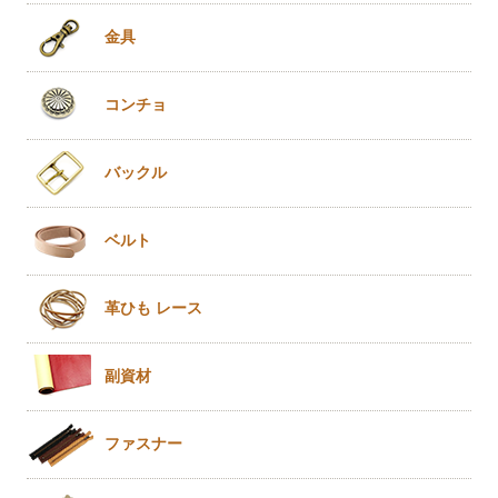
金具
コンチョ
バックル
ベルト
革ひも
レース
副資材
ファスナー