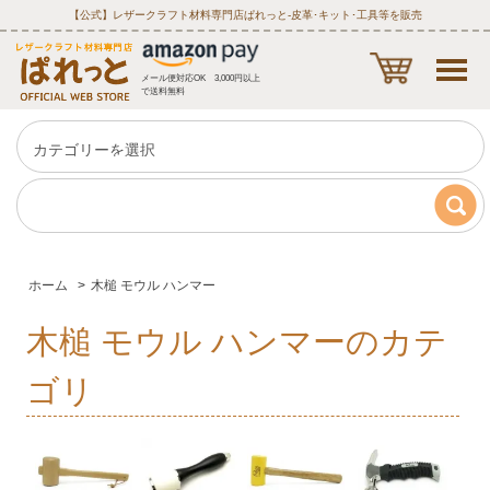
【公式】レザークラフト材料専門店ぱれっと‐皮革･キット･工具等を販売
メール便対応OK 3,000円以上
で送料無料
ホーム
>
木槌 モウル ハンマー
木槌 モウル ハンマーのカテ
ゴリ