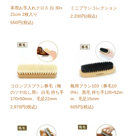
革用お手入れクロス 白 30×
ミニブラシコレクション
21cm 2枚入り
2,200円(税込)
550円(税込)
コロンブスブラシ豚毛（靴
靴用ブラシ103（豚毛10
のツヤ出し用） 白毛 持ち手
0%） 黒毛 持ち手128×52m
170×50mm、毛足22mm
m、毛足15mm
2,970円(税込)
605円(税込)