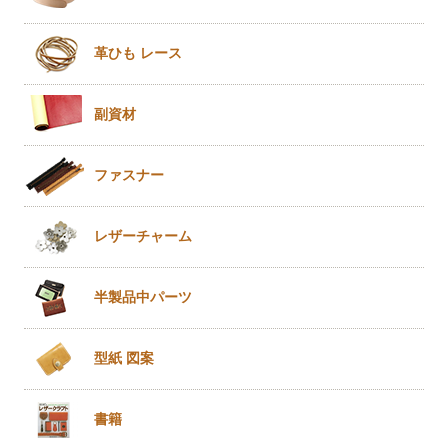
革ひも
レース
副資材
ファスナー
レザー
チャーム
半製品
中パーツ
型紙 図案
書籍