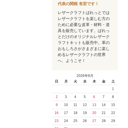
代表の関根 有宏です！
レザークラフトぱれっとでは
レザークラフトを楽しむ方の
ために必要な皮革・材料・道
具を販売しています。ぱれっ
とだけのオリジナルレザーク
ラフトキットも販売中。革の
おもしろさがさまざまに楽し
めるレザークラフトの世界
へ、ようこそ！
2026年8月
日
月
火
水
木
金
土
1
2
3
4
5
6
7
8
9
10
11
12
13
14
15
16
17
18
19
20
21
22
23
24
25
26
27
28
29