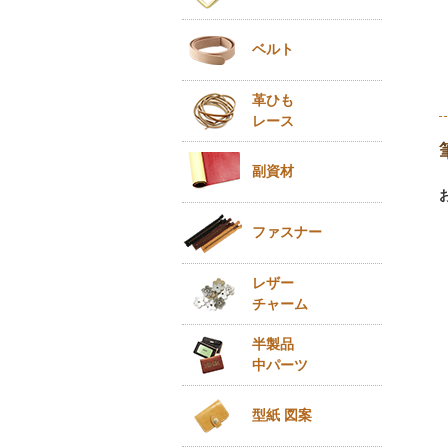
ベルト
革ひも
レース
副資材
ファスナー
レザー
チャーム
半製品
中パーツ
型紙 図案