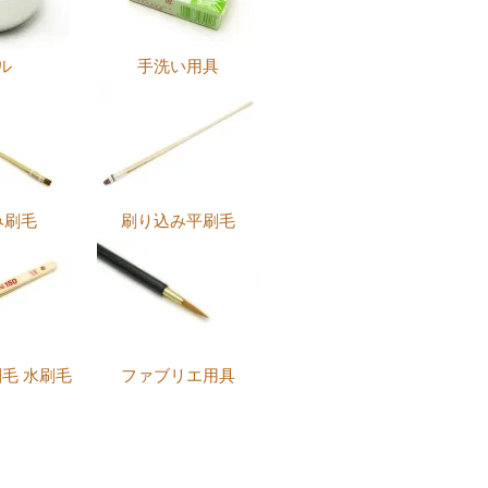
ル
手洗い用具
み刷毛
刷り込み平刷毛
毛 水刷毛
ファブリエ用具