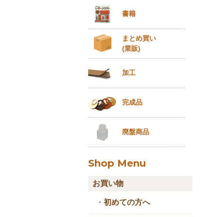
書籍
まとめ買い
(業販)
加工
完成品
廃盤商品
Shop Menu
お買い物
・
初めての方へ