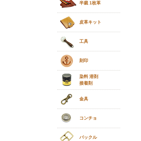
半裁 1枚革
皮革キット
工具
刻印
染料 溶剤
接着剤
金具
コンチョ
バックル