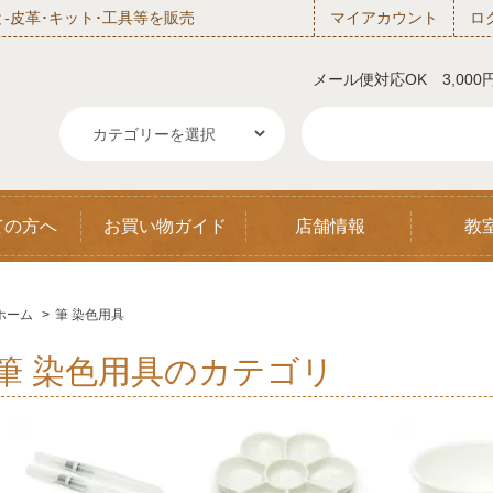
‐皮革･キット･工具等を販売
マイアカウント
ロ
メール便対応OK 3,00
ての方へ
お買い物ガイド
店舗情報
教
ホーム
>
筆 染色用具
筆 染色用具のカテゴリ