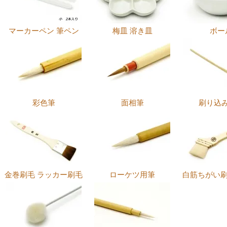
マーカーペン 筆ペン
梅皿 溶き皿
ボー
彩色筆
面相筆
刷り込
金巻刷毛 ラッカー刷毛
ローケツ用筆
白筋ちがい刷