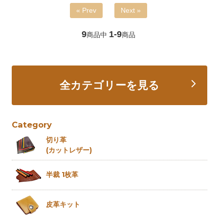
« Prev
Next »
9
1-9
商品中
商品
全カテゴリーを見る
Category
切り革
(カットレザー)
半裁 1枚革
皮革キット