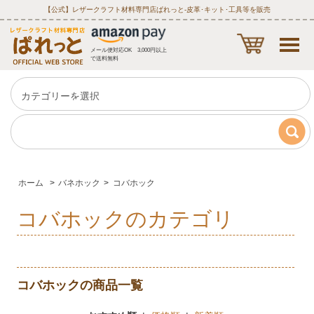
【公式】レザークラフト材料専門店ぱれっと‐皮革･キット･工具等を販売
メール便対応OK 3,000円以上
で送料無料
ホーム
>
バネホック
>
コバホック
コバホックのカテゴリ
コバホックの商品一覧