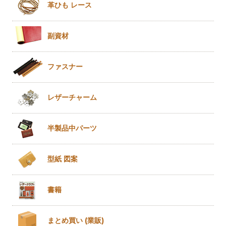
革ひも
レース
副資材
ファスナー
レザー
チャーム
半製品
中パーツ
型紙 図案
書籍
まとめ買い
(業販)