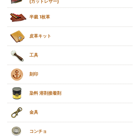
(カットレザー)
半裁 1枚革
皮革キット
工具
刻印
染料 溶剤
接着剤
金具
コンチョ