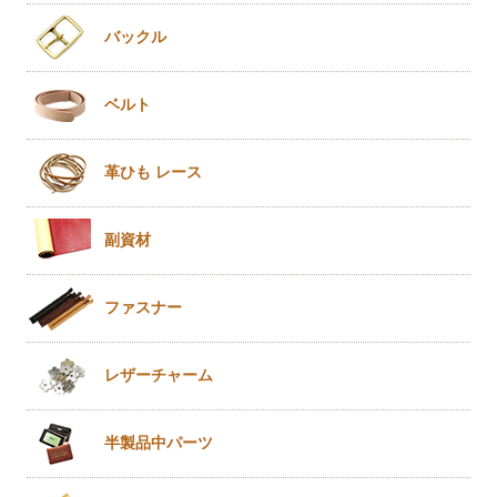
バックル
ベルト
革ひも
レース
副資材
ファスナー
レザー
チャーム
半製品
中パーツ