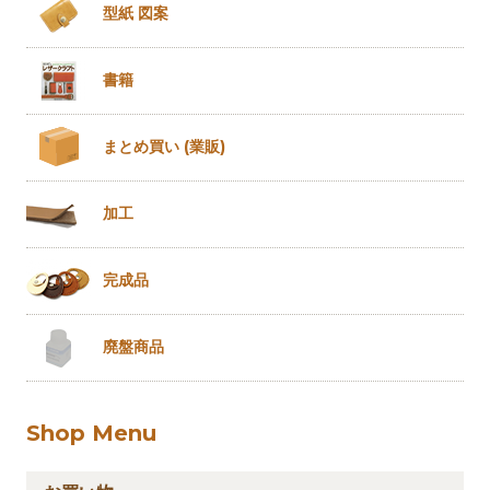
型紙 図案
書籍
まとめ買い
(業販)
加工
完成品
廃盤商品
Shop Menu