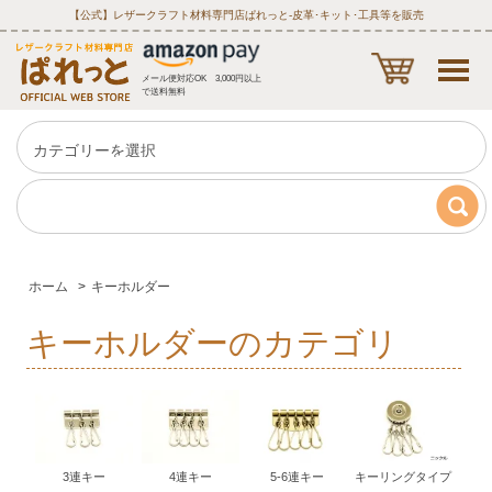
【公式】レザークラフト材料専門店ぱれっと‐皮革･キット･工具等を販売
メール便対応OK 3,000円以上
で送料無料
ホーム
>
キーホルダー
キーホルダーのカテゴリ
3連キー
4連キー
5-6連キー
キーリングタイプ