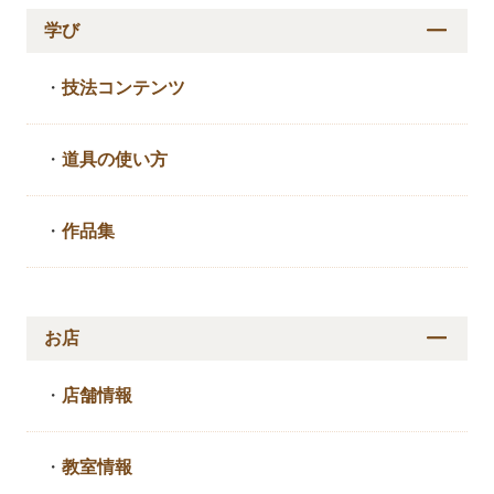
学び
・
技法コンテンツ
・
道具の使い方
・
作品集
お店
・
店舗情報
・
教室情報