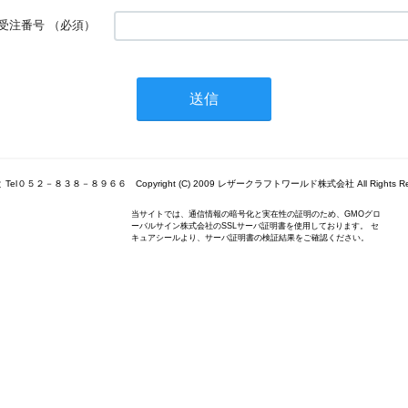
受注番号
（必須）
Tel０５２－８３８－８９６６ Copyright (C) 2009 レザークラフトワールド株式会社 All Rights Res
当サイトでは、通信情報の暗号化と実在性の証明のため、GMOグロ
ーバルサイン株式会社のSSLサーバ証明書を使用しております。 セ
キュアシールより、サーバ証明書の検証結果をご確認ください。