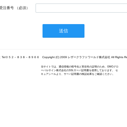
受注番号
（必須）
Tel０５２－８３８－８９６６ Copyright (C) 2009 レザークラフトワールド株式会社 All Rights Res
当サイトでは、通信情報の暗号化と実在性の証明のため、GMOグロ
ーバルサイン株式会社のSSLサーバ証明書を使用しております。 セ
キュアシールより、サーバ証明書の検証結果をご確認ください。