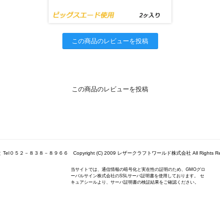
この商品のレビューを投稿
この商品のレビューを投稿
Tel０５２－８３８－８９６６ Copyright (C) 2009 レザークラフトワールド株式会社 All Rights Res
当サイトでは、通信情報の暗号化と実在性の証明のため、GMOグロ
ーバルサイン株式会社のSSLサーバ証明書を使用しております。 セ
キュアシールより、サーバ証明書の検証結果をご確認ください。