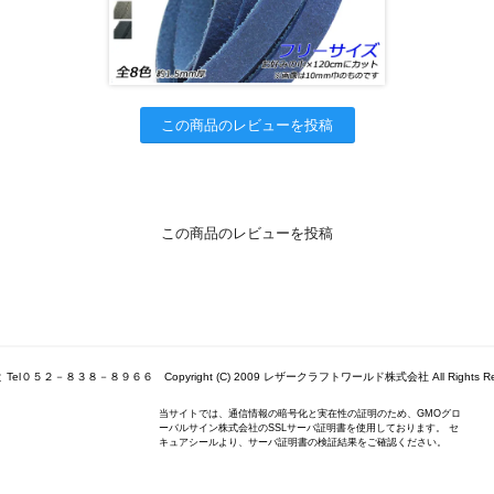
この商品のレビューを投稿
この商品のレビューを投稿
Tel０５２－８３８－８９６６ Copyright (C) 2009 レザークラフトワールド株式会社 All Rights Res
当サイトでは、通信情報の暗号化と実在性の証明のため、GMOグロ
ーバルサイン株式会社のSSLサーバ証明書を使用しております。 セ
キュアシールより、サーバ証明書の検証結果をご確認ください。