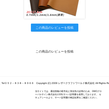
この商品のレビューを投稿
この商品のレビューを投稿
Tel０５２－８３８－８９６６ Copyright (C) 2009 レザークラフトワールド株式会社 All Rights Res
当サイトでは、通信情報の暗号化と実在性の証明のため、GMOグロ
ーバルサイン株式会社のSSLサーバ証明書を使用しております。 セ
キュアシールより、サーバ証明書の検証結果をご確認ください。