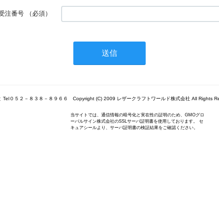
受注番号
（必須）
Tel０５２－８３８－８９６６ Copyright (C) 2009 レザークラフトワールド株式会社 All Rights Res
当サイトでは、通信情報の暗号化と実在性の証明のため、GMOグロ
ーバルサイン株式会社のSSLサーバ証明書を使用しております。 セ
キュアシールより、サーバ証明書の検証結果をご確認ください。