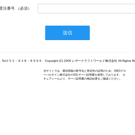
受注番号
（必須）
Tel０５２－８３８－８９６６ Copyright (C) 2009 レザークラフトワールド株式会社 All Rights Res
当サイトでは、通信情報の暗号化と実在性の証明のため、GMOグロ
ーバルサイン株式会社のSSLサーバ証明書を使用しております。 セ
キュアシールより、サーバ証明書の検証結果をご確認ください。