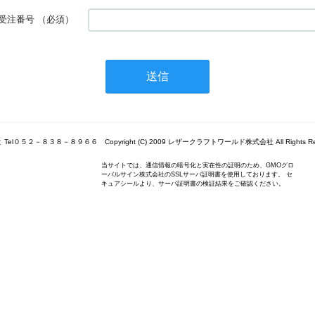
受注番号
（必須）
Tel０５２－８３８－８９６６ Copyright (C) 2009 レザークラフトワールド株式会社 All Rights Res
当サイトでは、通信情報の暗号化と実在性の証明のため、GMOグロ
ーバルサイン株式会社のSSLサーバ証明書を使用しております。 セ
キュアシールより、サーバ証明書の検証結果をご確認ください。