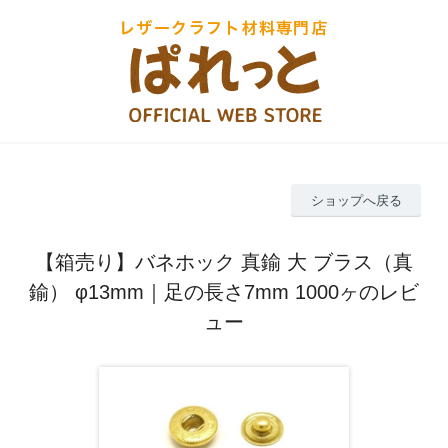
ショップへ戻る
【箱売り】バネホック 真鍮 大 ブラス（真
鍮） φ13mm｜足の長さ7mm 1000ヶのレビ
ュー