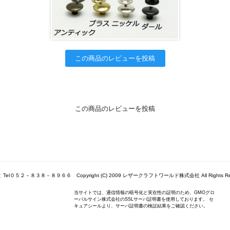
この商品のレビューを投稿
この商品のレビューを投稿
Tel０５２－８３８－８９６６ Copyright (C) 2009 レザークラフトワールド株式会社 All Rights Res
当サイトでは、通信情報の暗号化と実在性の証明のため、GMOグロ
ーバルサイン株式会社のSSLサーバ証明書を使用しております。 セ
キュアシールより、サーバ証明書の検証結果をご確認ください。