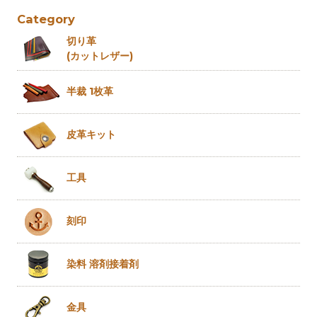
Category
切り革
(カットレザー)
半裁 1枚革
皮革キット
工具
刻印
染料 溶剤
接着剤
金具