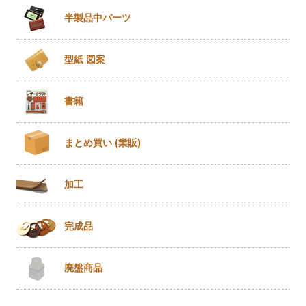
半製品
中パーツ
型紙 図案
書籍
まとめ買い
(業販)
加工
完成品
廃盤商品