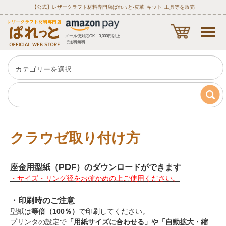
【公式】レザークラフト材料専門店ぱれっと‐皮革･キット･工具等を販売
メール便対応OK 3,000円以上
で送料無料
クラウゼ取り付け方
座金用型紙（PDF）のダウンロードができます
・サイズ・リング径をお確かめの上ご使用ください。
・印刷時のご注意
型紙は
等倍（100％）
で印刷してください。
プリンタの設定で
「用紙サイズに合わせる」や「自動拡大・縮