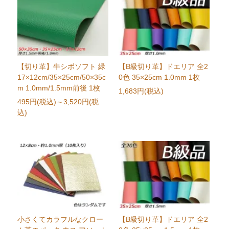
【切り革】牛シボソフト 緑
【B級切り革】ドエリア 全2
17×12cm/35×25cm/50×35c
0色 35×25cm 1.0mm 1枚
m 1.0mm/1.5mm前後 1枚
1,683円(税込)
495円(税込)
～3,520円(税
込)
小さくてカラフルなクロー
【B級切り革】ドエリア 全2