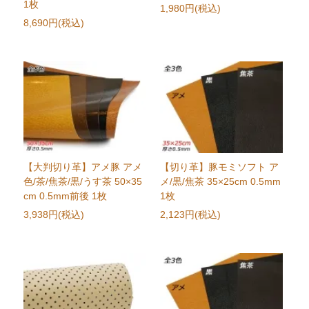
1枚
1,980円(税込)
8,690円(税込)
【大判切り革】アメ豚 アメ
【切り革】豚モミソフト ア
色/茶/焦茶/黒/うす茶 50×35
メ/黒/焦茶 35×25cm 0.5mm
cm 0.5mm前後 1枚
1枚
3,938円(税込)
2,123円(税込)