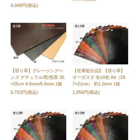
4,048円(税込)
【切り革】グレージングベ
【在庫処分品】【切り革】
ンズ ナチュラル/黒/焦茶 35
オーガスタ 全14色 A4（29.
×25cm 4.0mm/5.0mm 1枚
7×21cm） 約1.0mm 1枚
5,753円(税込)
1,056円(税込)