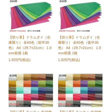
【切り革】ドラムダイ［在
【切り革】ドラムダイ［在
庫限り］ 全60色（前半30
庫限り］ 全60色（後半30
色） A4（29.7×21cm） 1.0
色） A4（29.7×21cm） 1.0
mm前後 1枚
mm前後 1枚
1,925円(税込)
1,925円(税込)