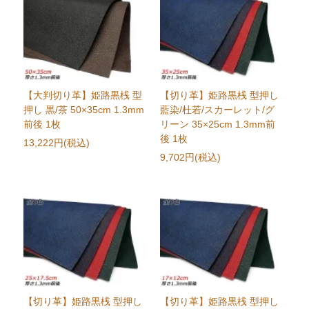
【大判切り革】姫路黒桟 型
【切り革】姫路黒桟 型押し
押し 黒/茶 50×35cm 1.3mm
藍染/杜若/スカーレット/グ
前後 1枚
リーン 35×25cm 1.3mm前
後 1枚
13,222円(税込)
9,702円(税込)
【切り革】姫路黒桟 型押し
【切り革】姫路黒桟 型押し