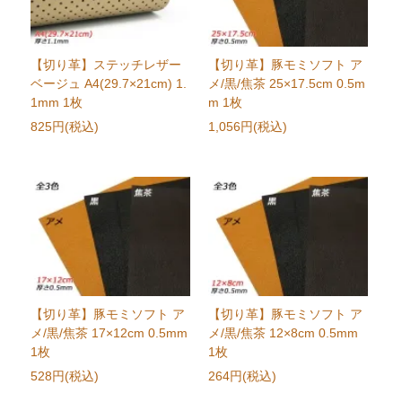
【切り革】ステッチレザー
【切り革】豚モミソフト ア
ベージュ A4(29.7×21cm) 1.
メ/黒/焦茶 25×17.5cm 0.5m
1mm 1枚
m 1枚
825円(税込)
1,056円(税込)
【切り革】豚モミソフト ア
【切り革】豚モミソフト ア
メ/黒/焦茶 17×12cm 0.5mm
メ/黒/焦茶 12×8cm 0.5mm
1枚
1枚
528円(税込)
264円(税込)