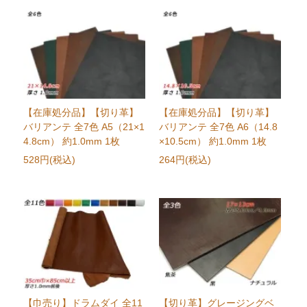
【在庫処分品】【切り革】
【在庫処分品】【切り革】
バリアンテ 全7色 A5（21×1
バリアンテ 全7色 A6（14.8
4.8cm） 約1.0mm 1枚
×10.5cm） 約1.0mm 1枚
528円(税込)
264円(税込)
【巾売り】ドラムダイ 全11
【切り革】グレージングベ