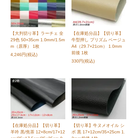
【大判切り革】ラーチェ 全
【在庫処分品】【切り革】
29色 50×35cm 1.0mm/1.5m
牛型押し プリズム ベージュ
m（原厚） 1枚
A4（29.7×21cm） 1.0mm
前後 1枚
4,246円(税込)
330円(税込)
【在庫処分品】【切り革】
【切り革】牛ヌメオイル シ
羊吟 黒/焦茶 12×8cm/17×12
ボ 黒 17×12cm/35×25cm 1.