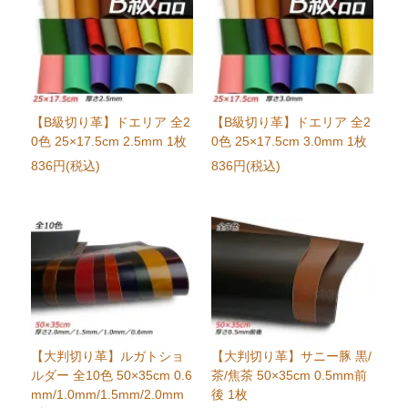
【B級切り革】ドエリア 全2
【B級切り革】ドエリア 全2
0色 25×17.5cm 2.5mm 1枚
0色 25×17.5cm 3.0mm 1枚
836円(税込)
836円(税込)
【大判切り革】ルガトショ
【大判切り革】サニー豚 黒/
ルダー 全10色 50×35cm 0.6
茶/焦茶 50×35cm 0.5mm前
mm/1.0mm/1.5mm/2.0mm
後 1枚