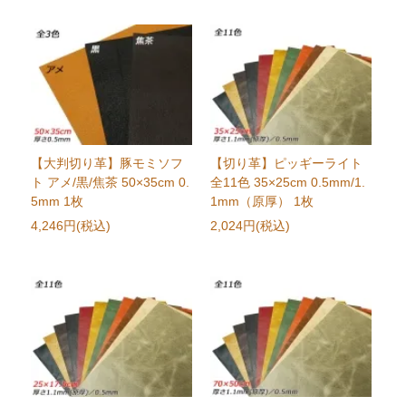
【大判切り革】豚モミソフ
【切り革】ピッギーライト
ト アメ/黒/焦茶 50×35cm 0.
全11色 35×25cm 0.5mm/1.
5mm 1枚
1mm（原厚） 1枚
4,246円(税込)
2,024円(税込)