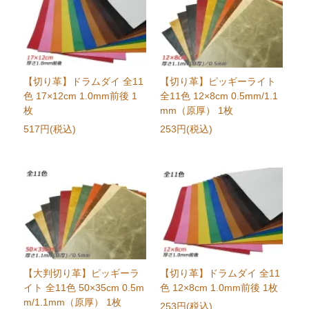
【切り革】ドラムダイ 全11
【切り革】ピッギーライト
色 17×12cm 1.0mm前後 1
全11色 12×8cm 0.5mm/1.1
枚
mm（原厚） 1枚
517円(税込)
253円(税込)
【大判切り革】ピッギーラ
【切り革】ドラムダイ 全11
イト 全11色 50×35cm 0.5m
色 12×8cm 1.0mm前後 1枚
m/1.1mm（原厚） 1枚
253円(税込)