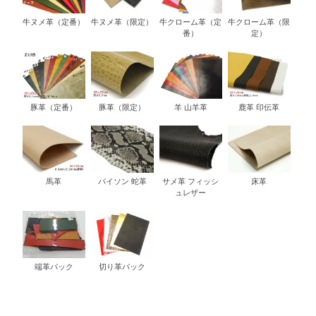
牛ヌメ革（定番）
牛ヌメ革（限定）
牛クローム革（定
牛クローム革（限
番）
定）
豚革（定番）
豚革（限定）
羊 山羊革
鹿革 印伝革
馬革
パイソン 蛇革
サメ革 フィッシ
床革
ュレザー
端革パック
切り革パック