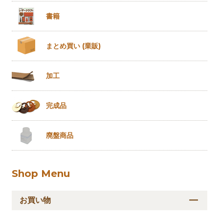
書籍
まとめ買い
(業販)
加工
完成品
廃盤商品
Shop Menu
お買い物