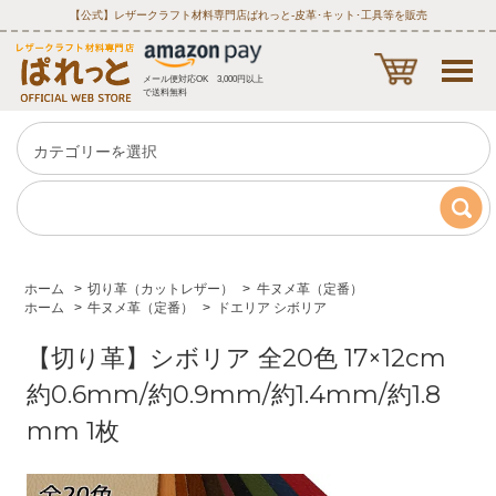
【公式】レザークラフト材料専門店ぱれっと‐皮革･キット･工具等を販売
メール便対応OK 3,000円以上
で送料無料
ホーム
>
切り革（カットレザー）
>
牛ヌメ革（定番）
ホーム
>
牛ヌメ革（定番）
>
ドエリア シボリア
【切り革】シボリア 全20色 17×12cm
約0.6mm/約0.9mm/約1.4mm/約1.8
mm 1枚