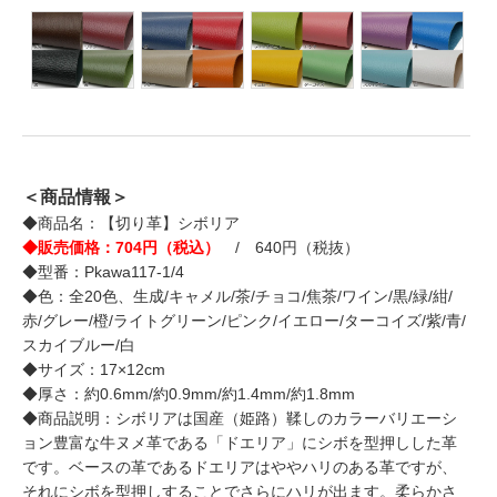
＜商品情報＞
◆商品名：【切り革】シボリア
◆販売価格：704円（税込）
/ 640円（税抜）
◆型番：Pkawa117-1/4
◆色：全20色、生成/キャメル/茶/チョコ/焦茶/ワイン/黒/緑/紺/
赤/グレー/橙/ライトグリーン/ピンク/イエロー/ターコイズ/紫/青/
スカイブルー/白
◆サイズ：17×12cm
◆厚さ：約0.6mm/約0.9mm/約1.4mm/約1.8mm
◆商品説明：シボリアは国産（姫路）鞣しのカラーバリエーシ
ョン豊富な牛ヌメ革である「ドエリア」にシボを型押しした革
です。ベースの革であるドエリアはややハリのある革ですが、
それにシボを型押しすることでさらにハリが出ます。柔らかさ