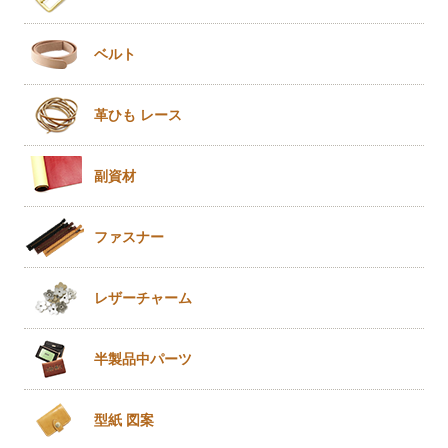
ベルト
革ひも
レース
副資材
ファスナー
レザー
チャーム
半製品
中パーツ
型紙 図案