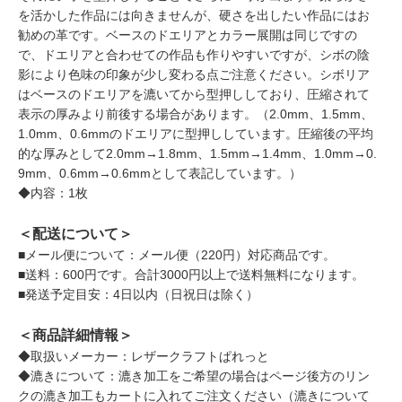
を活かした作品には向きませんが、硬さを出したい作品にはお
勧めの革です。ベースのドエリアとカラー展開は同じですの
で、ドエリアと合わせての作品も作りやすいですが、シボの陰
影により色味の印象が少し変わる点ご注意ください。シボリア
はベースのドエリアを漉いてから型押ししており、圧縮されて
表示の厚みより前後する場合があります。（2.0mm、1.5mm、
1.0mm、0.6mmのドエリアに型押ししています。圧縮後の平均
的な厚みとして2.0mm→1.8mm、1.5mm→1.4mm、1.0mm→0.
9mm、0.6mm→0.6mmとして表記しています。）
◆内容：1枚
＜配送について＞
■メール便について：メール便（220円）対応商品です。
■送料：600円です。合計3000円以上で送料無料になります。
■発送予定目安：4日以内（日祝日は除く）
＜商品詳細情報＞
◆取扱いメーカー：レザークラフトぱれっと
◆漉きについて：漉き加工をご希望の場合はページ後方のリン
クの漉き加工もカートに入れてご注文ください（漉きについて