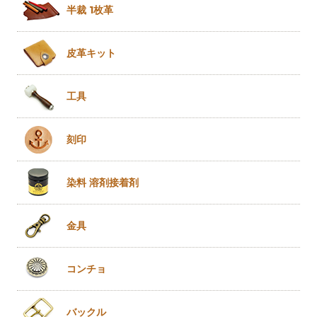
半裁 1枚革
皮革キット
工具
刻印
染料 溶剤
接着剤
金具
コンチョ
バックル