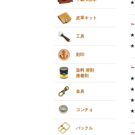
★
....
皮革キット
～
★
工具
★
刻印
....
～
染料 溶剤
接着剤
★
★
金具
★
コンチョ
★
....
バックル
～