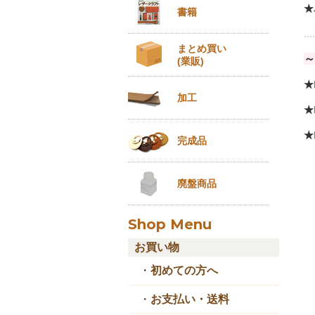
★
書籍
....
まとめ買い
～
(業販)
★
加工
★
★
完成品
廃盤商品
Shop Menu
お買い物
・
初めての方へ
・
お支払い・送料