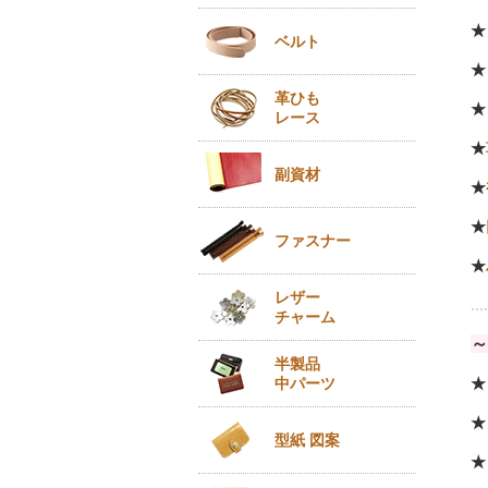
ベルト
革ひも
レース
★
副資材
★
★
ファスナー
★
レザー
....
チャーム
～
半製品
中パーツ
★
★
型紙 図案
★