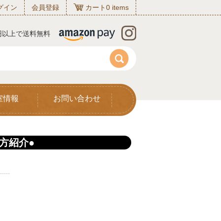
グイン
会員登録
カート
0
items
0円以上で送料無料
室情報
お問い合わせ
方紹介●
.....