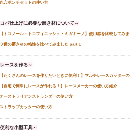
丸穴ポンチセットの使い方
................................................................................................................
コバ仕上げに必要な磨き材について～
【トコノール・トコフィニッシュ・ミガキーノ】使用感を比較してみました 
３種の磨き材の粘性を比べてみました part.1
................................................................................................................
レースを作る～
【たくさんのレースを作りたいときに便利！】マルチレースカッターの
【自宅で簡単にレースが作れる！】レースメーカーの使い方紹介
オーストラリアンストランダ―の使い方
ストラップカッターの使い方
................................................................................................................
便利な小型工具～