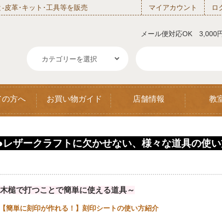
‐皮革･キット･工具等を販売
マイアカウント
ロ
メール便対応OK 3,00
ての方へ
お買い物ガイド
店舗情報
教
●レザークラフトに欠かせない、様々な道具の使い
................................................................................................................
木槌で打つことで簡単に使える道具～
【簡単に刻印が作れる！】刻印シートの使い方紹介