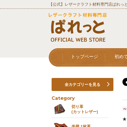
【公式】レザークラフト材料専門店ぱれっと
トップページ
初め
全カテゴリーを見る
Category
....
切り革
～
(カットレザー)
★
半裁 1枚革