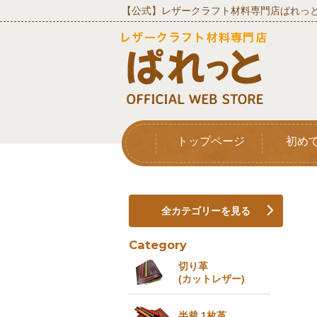
【公式】レザークラフト材料専門店ぱれっと
トップページ
初め
全カテゴリーを見る
Category
切り革
(カットレザー)
半裁 1枚革