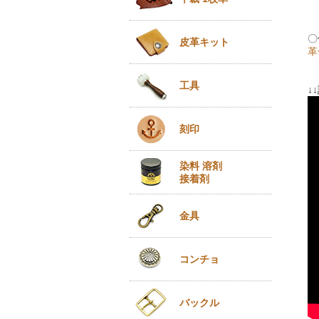
〇
皮革キット
革
工具
↓
刻印
染料 溶剤
接着剤
金具
コンチョ
バックル