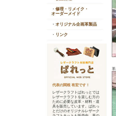
・
修理・リメイク・
オーダーメイド
・
オリジナル企画革製品
・
リンク
革
代表の関根 有宏です！
レザークラフトぱれっとでは
レザークラフトを楽しむ方の
ために必要な皮革・材料・道
具を販売しています。ぱれっ
とだけのオリジナルレザーク
ラフトキットも販売中。革の