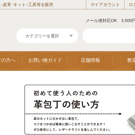
‐皮革･キット･工具等を販売
マイアカウント
ロ
メール便対応OK 3,00
ての方へ
お買い物ガイド
店舗情報
教