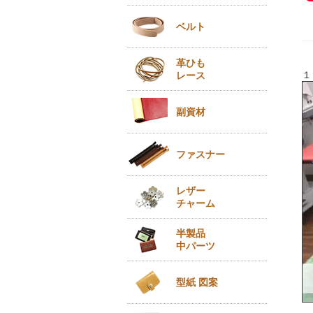
ベルト
革ひも
１
レース
副資材
ファスナー
レザー
チャーム
半製品
中パーツ
型紙 図案