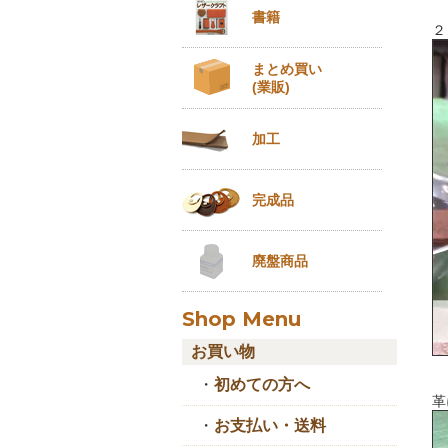
書籍
２
まとめ買い
(業販)
加工
完成品
廃盤商品
Shop Menu
お買い物
・
初めての方へ
革
・
お支払い・送料