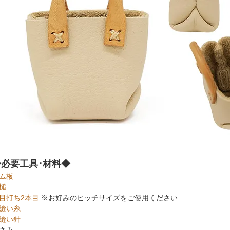
◆必要工具･材料◆
ム板
槌
目打ち2本目
※お好みのピッチサイズをご使用ください
縫い糸
縫い針