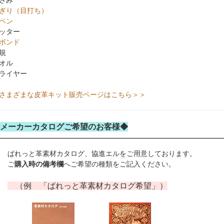
さみ
ぎり（目打ち）
ペン
ッター
ボンド
規
オル
ライヤー
さまざまな皮革キット販売ページはこちら＞＞
メーカーカタログご希望のお客様◆
ぱれっと革素材カタログ、協進エルをご用意しております。
ご
購入時の備考欄
へご希望の種類をご記入ください。
（例 「ぱれっと革素材カタログ希望」）