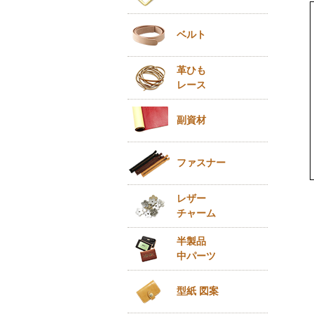
ベルト
革ひも
レース
副資材
ファスナー
レザー
チャーム
半製品
中パーツ
型紙 図案