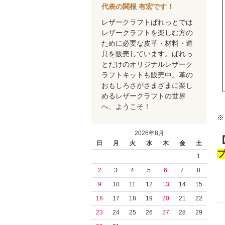
代表の関根 有宏です！
レザークラフトぱれっとでは
レザークラフトを楽しむ方の
ために必要な皮革・材料・道
具を販売しています。ぱれっ
とだけのオリジナルレザーク
ラフトキットも販売中。革の
おもしろさがさまざまに楽し
めるレザークラフトの世界
へ、ようこそ！
※
2026年8月
【
日
月
火
水
木
金
土
1
2
3
4
5
6
7
8
9
10
11
12
13
14
15
16
17
18
19
20
21
22
23
24
25
26
27
28
29