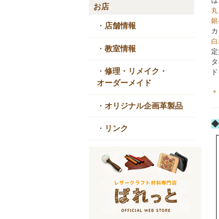
は
お店
丸
銀
・
店舗情報
カ
白
・
教室情報
定
タ
・
修理・リメイク・
ド
オーダーメイド
＊
・
オリジナル企画革製品
◆
・
リンク