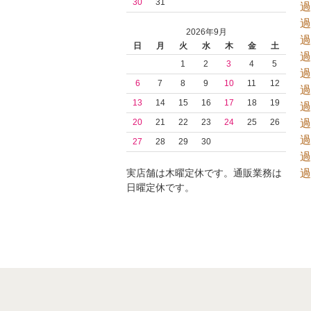
30
31
過
過
2026年9月
過
日
月
火
水
木
金
土
過
1
2
3
4
5
過
6
7
8
9
10
11
12
過
13
14
15
16
17
18
19
過
過
20
21
22
23
24
25
26
過
27
28
29
30
過
過
実店舗は木曜定休です。通販業務は
日曜定休です。