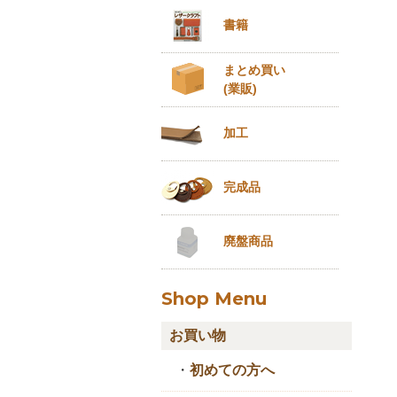
書籍
まとめ買い
(業販)
加工
完成品
廃盤商品
Shop Menu
お買い物
・
初めての方へ