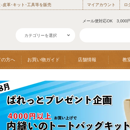
‐皮革･キット･工具等を販売
マイアカウント
ロ
メール便対応OK 3,00
ての方へ
お買い物ガイド
店舗情報
教