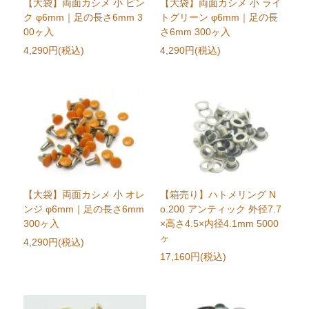
【大袋】両面カシメ 小 ピン
【大袋】両面カシメ 小 ライ
ク φ6mm｜足の長さ6mm 3
トグリーン φ6mm｜足の長
00ヶ入
さ6mm 300ヶ入
4,290円(税込)
4,290円(税込)
【大袋】両面カシメ 小 オレ
【箱売り】ハトメリング N
ンジ φ6mm｜足の長さ6mm
o.200 アンティック 外径7.7
300ヶ入
×高さ4.5×内径4.1mm 5000
ヶ
4,290円(税込)
17,160円(税込)