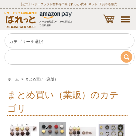
【公式】レザークラフト材料専門店ぱれっと‐皮革･キット･工具等を販売
メール便対応OK 3,000円以上
で送料無料
ホーム
>
まとめ買い（業販）
まとめ買い（業販）のカテ
ゴリ