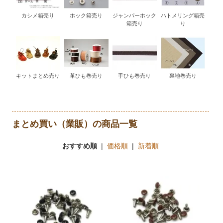
カシメ箱売り
ホック箱売り
ジャンパーホック
ハトメリング箱売
箱売り
り
キットまとめ売り
革ひも巻売り
手ひも巻売り
裏地巻売り
まとめ買い（業販）の商品一覧
おすすめ順
|
価格順
|
新着順