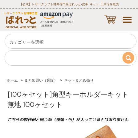
【公式】レザークラフト材料専門店ぱれっと‐皮革･キット･工具等を販売
メール便対応OK 3,000円以上
で送料無料
ホーム
>
まとめ買い（業販）
>
キットまとめ売り
[100ヶセット]角型キーホルダーキット
無地 100ヶセット