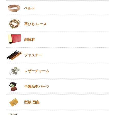
ベルト
革ひも
レース
副資材
ファスナー
レザー
チャーム
半製品
中パーツ
型紙 図案