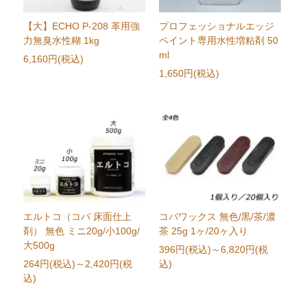
【大】ECHO P-208 革用強
プロフェッショナルエッジ
力無臭水性糊 1kg
ペイント専用水性増粘剤 50
ml
6,160円(税込)
1,650円(税込)
エルトコ（コバ 床面仕上
コバワックス 無色/黒/茶/濃
剤） 無色 ミニ20g/小100g/
茶 25g 1ヶ/20ヶ入り
大500g
396円(税込)
～6,820円(税
264円(税込)
～2,420円(税
込)
込)