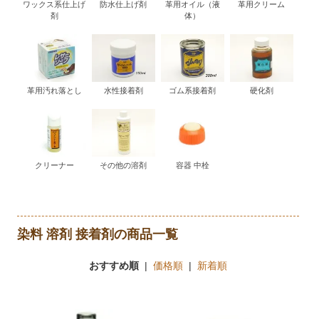
ワックス系仕上げ
防水仕上げ剤
革用オイル（液
革用クリーム
剤
体）
革用汚れ落とし
水性接着剤
ゴム系接着剤
硬化剤
クリーナー
その他の溶剤
容器 中栓
染料 溶剤 接着剤の商品一覧
おすすめ順
|
価格順
|
新着順