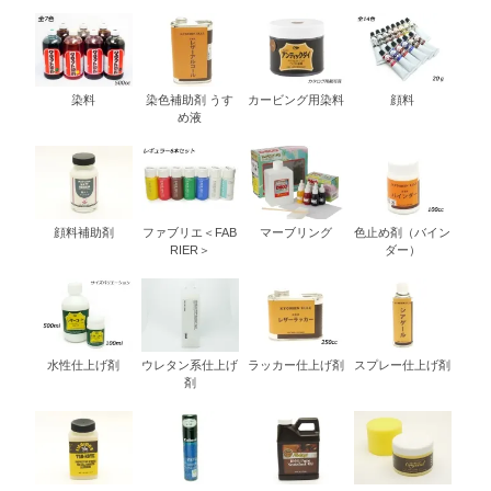
染料
染色補助剤 うす
カービング用染料
顔料
め液
顔料補助剤
ファブリエ＜FAB
マーブリング
色止め剤（バイン
RIER＞
ダー）
水性仕上げ剤
ウレタン系仕上げ
ラッカー仕上げ剤
スプレー仕上げ剤
剤