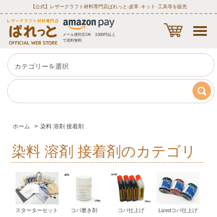
【公式】レザークラフト材料専門店ぱれっと‐皮革･キット･工具等を販売
メール便対応OK 3,000円以上
で送料無料
ホーム
>
染料 溶剤 接着剤
染料 溶剤 接着剤のカテゴリ
スターターセット
コバ磨き剤
コバ仕上げ
Lizedコバ仕上げ