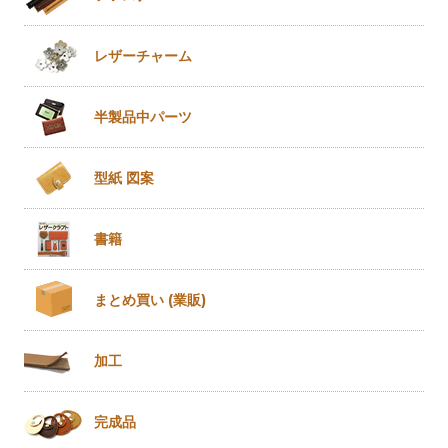
レザー
チャーム
半製品
中パーツ
型紙 図案
書籍
まとめ買い
(業販)
加工
完成品