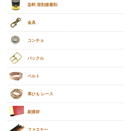
染料 溶剤
接着剤
金具
コンチョ
バックル
ベルト
革ひも
レース
副資材
ファスナー