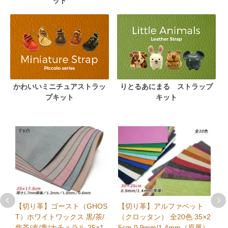
ット
かわいいミニチュアストラッ
りとるあにまる ストラップ
プキット
キット
ク
【切り革】ゴースト（GHOS
【切り革】アルファベット
【
色
T）ホワイトワックス 黒/茶/
（クロッタン） 全20色 35×2
テ
焦茶/赤/青/ナチュラル 25×1
5cm 0.9mm/1.4mm（原厚）
ノ