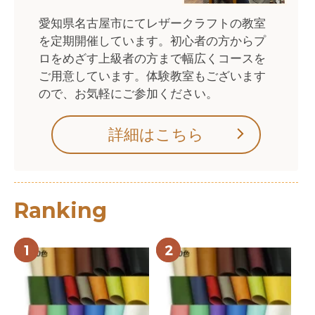
2025/07/29
愛知県名古屋市にてレザークラフトの教室
【お盆休みのネット通販の休業について】 お盆休みは
8月14日～8月17日が休業となります。 ただしメーカ
を定期開催しています。初心者の方からプ
ー休業に伴い、8月8日午前8時以降のご注文でメーカ
ロをめざす上級者の方まで幅広くコースを
ー取り寄せとなる場合は、8月19日以降の発送予定と
ご用意しています。体験教室もございます
なります。 ご不便をおかけしますがご了承くださいま
ので、お気軽にご参加ください。
せ。
2025/07/19
8月より北海道の通常配送は日本郵便へ変更となりま
詳細はこちら
す。
2025/04/15
【GWのネット通販の休業について】 GWは5月4日～5
月6日が休業となります。 ただしメーカー休業に伴
Ranking
い、5月2日午前8時以降のご注文でメーカー取り寄せ
となる場合は、5月8日以降の発送予定となります。 ご
不便をおかけしますがご了承くださいませ。
2024/12/17
【年末年始のネット通販の休業について】年末年始は
12月29日～1月5日が休業となります。 ただしメーカ
ー休業に伴い、12月26日午前8時以降のご注文でメー
カー取り寄せとなる場合は、1月7日以降の発送予定と