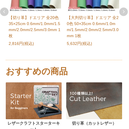
なります。 ご不便をおかけしますがご了承くださいま
せ。
【切り革】ドエリア 全20色
【大判切り革】ドエリア 全2
【
2024/08/01
5
35×25cm 0.6mm/1.0mm/1.5
0色 50×35cm 0.6mm/1.0m
1
【お盆休みのネット通販の休業について】 お盆休みは
m
mm/2.0mm/2.5mm/3.0mm 1
m/1.5mm/2.0mm/2.5mm/3.0
m
8月11日～8月14日が休業となります。 ただしメーカ
枚
mm 1枚
ー休業に伴い、8月9日午前8時以降のご注文でメーカ
2
ー取り寄せとなる場合は、8月17日以降の発送予定と
2,816円(税込)
5,632円(税込)
なります。 ご不便をおかけしますがご了承くださいま
せ。
2024/04/18
おすすめの商品
【GWのネット通販の休業について】 GWは5月4日～5
月6日が休業となります。 ただしメーカー休業に伴
い、5月2日午前8時以降のご注文でメーカー取り寄せ
となる場合は、5月8日以降の発送予定となります。 ご
不便をおかけしますがご了承くださいませ。
2024/03/14
スカイミニとオプションパーツを値上げしました（メ
ーカー定価に合わせました）
レザークラフトスターターキ
切り革（カットレザー）