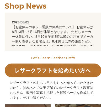
Shop News
2026/08/01
【お盆休みのネット通販の休業について】 お盆休みは
8月13日～8月16日が休業となります。 ただしメーカ
ー休業に伴い、8月10日午前8時以降のご注文でメーカ
ー取り寄せとなる場合は、8月18日以降の発送予定と
なります。 ご不便をおかけしますがご了承くださいま
せ。
Let’s Learn Leather Craft!
2026/06/29
2026年07月09日から一部商品を値上げします
2026/04/20
【GWのネット通販の休業について】 GWは5月3日～5
月5日が休業となります。 ただしメーカー休業に伴
レザークラフトのおもしろさをもっと知っていただきた
い、5月1日午前8時以降のご注文でメーカー取り寄せ
いから。ぱれっとでは実店舗でのレザークラフト教室は
となる場合は、5月8日以降の発送予定となります。 ご
もちろん、動画や写真を掲載した解説ページを作成して
不便をおかけしますがご了承くださいませ。
います。ぜひご覧ください。
2026/03/28
領収書がお客様にて発行いただけるようになりまし