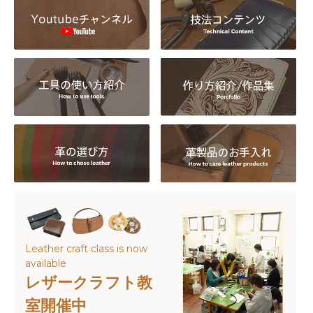
た。発送メールに記載のURLよりダウンロードしてご
使用くださいませ。発行には【受注番号】と【電話番
号】が必要です。
2026/03/05
漉き加工の料金体系が新しくなりました（2026年3月5
日）
2025/12/16
【年末年始のネット通販の休業について】年末年始は
12月28日～1月4日が休業となります。 ただしメーカ
ー休業に伴い、12月25日午前8時以降のご注文でメー
カー取り寄せとなる場合は、1月6日以降の発送予定と
なります。 ご不便をおかけしますがご了承くださいま
せ。
2025/11/26
11/27（木）のご注文より日本郵便での発送となりま
す。※ご注文のお時間により変更前のままとなる場合
Leather craft class is now
がございます。
available
2025/07/29
レザークラフト教
８月より出荷受付時間は毎営業日午前8時30分頃まで
室開催中
となります。