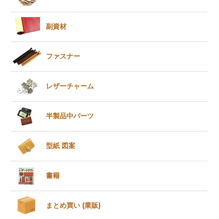
副資材
ファスナー
レザー
チャーム
半製品
中パーツ
型紙 図案
書籍
まとめ買い
(業販)