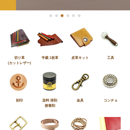
1
2
3
4
5
6
切り革
半裁 1枚革
皮革キット
工具
(カットレザー)
刻印
染料 溶剤
金具
コンチョ
接着剤