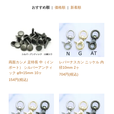
おすすめ順
|
価格順
|
新着順
両面カシメ 足特長 中（イン
レバーナスカン ニッケル 内
ポート） シルバーアンティ
径10mm 2ヶ
ック φ9×15mm 10ヶ
704円(税込)
154円(税込)