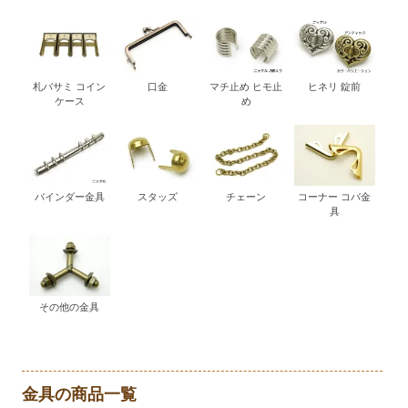
札バサミ コイン
口金
マチ止め ヒモ止
ヒネリ 錠前
ケース
め
バインダー金具
スタッズ
チェーン
コーナー コバ金
具
その他の金具
金具の商品一覧