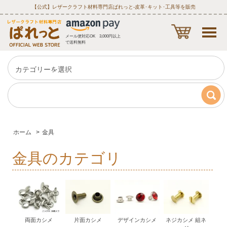
【公式】レザークラフト材料専門店ぱれっと‐皮革･キット･工具等を販売
メール便対応OK 3,000円以上
で送料無料
ホーム
>
金具
金具のカテゴリ
両面カシメ
片面カシメ
デザインカシメ
ネジカシメ 組ネ