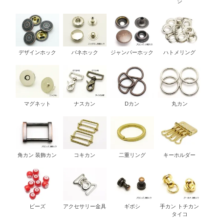
ジ
デザインホック
バネホック
ジャンパーホック
ハトメリング
マグネット
ナスカン
Dカン
丸カン
角カン 装飾カン
コキカン
二重リング
キーホルダー
ビーズ
アクセサリー金具
ギボシ
手カン トチカン
タイコ