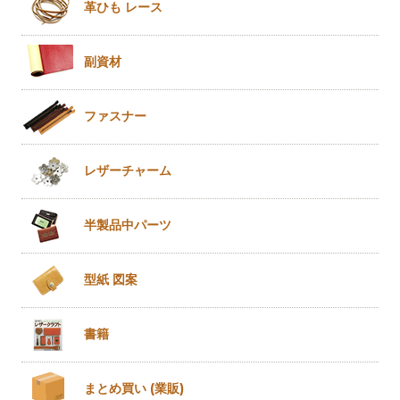
革ひも
レース
副資材
ファスナー
レザー
チャーム
半製品
中パーツ
型紙 図案
書籍
まとめ買い
(業販)