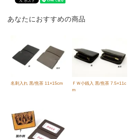
あなたにおすすめの商品
名刺入れ 黒/焦茶 11×15cm
ＦＷ小銭入 黒/焦茶 7.5×11c
m