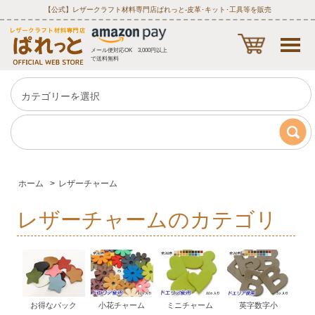
【公式】レザークラフト材料専門店ぱれっと‐皮革･キット･工具等を販売
メール便対応OK 3,000円以上
で送料無料
ホーム
>
レザーチャーム
レザーチャームのカテゴリ
お得なパック
小花チャーム
ミニチャーム
英字数字小