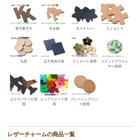
英字数字大
生き物
ネイチャー
エトセトラ
丸型
正方形長方形
ラミナート使用
ステンドグラスレ
ザー使用
エルヴァケーロ使
ピッグスエード使
グレージングベン
用
用
ズ使用
レザーチャームの商品一覧