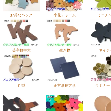
お得なパック
小花チャーム
ミニチ
英字数字大
生き物
ネイチ
丸型
正方形長方形
ラミナー