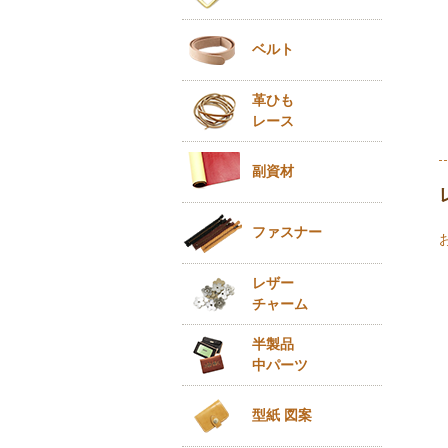
ベルト
革ひも
レース
副資材
ファスナー
レザー
チャーム
半製品
中パーツ
型紙 図案