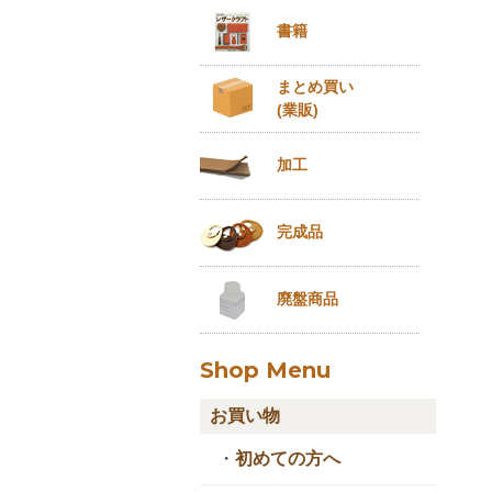
書籍
まとめ買い
(業販)
加工
完成品
廃盤商品
Shop Menu
お買い物
・
初めての方へ