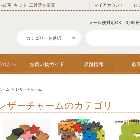
‐皮革･キット･工具等を販売
マイアカウント
ロ
メール便対応OK 3,00
ての方へ
お買い物ガイド
店舗情報
教
ホーム
>
レザーチャーム
レザーチャームのカテゴリ