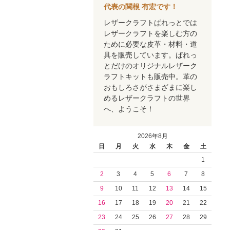
代表の関根 有宏です！
レザークラフトぱれっとでは
レザークラフトを楽しむ方の
ために必要な皮革・材料・道
具を販売しています。ぱれっ
とだけのオリジナルレザーク
ラフトキットも販売中。革の
おもしろさがさまざまに楽し
めるレザークラフトの世界
へ、ようこそ！
2026年8月
日
月
火
水
木
金
土
1
2
3
4
5
6
7
8
9
10
11
12
13
14
15
16
17
18
19
20
21
22
23
24
25
26
27
28
29