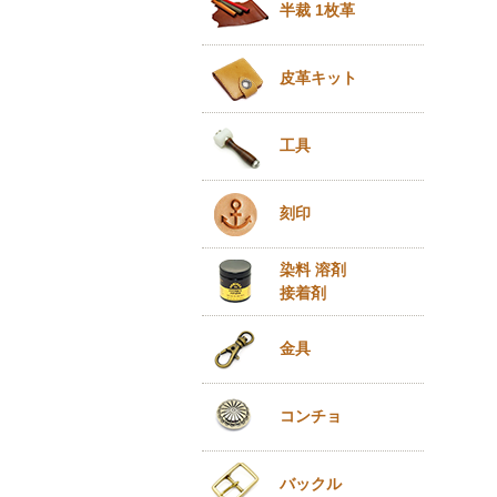
半裁 1枚革
皮革キット
工具
刻印
染料 溶剤
接着剤
金具
コンチョ
バックル