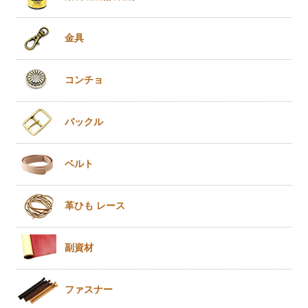
金具
コンチョ
バックル
ベルト
革ひも
レース
副資材
ファスナー