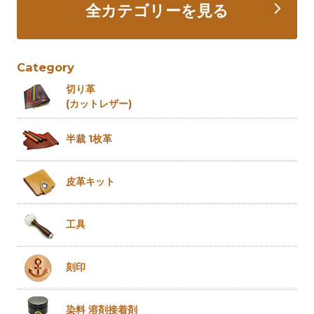
全カテゴリーを見る
Category
切り革
(カットレザー)
半裁 1枚革
皮革キット
工具
刻印
染料 溶剤
接着剤