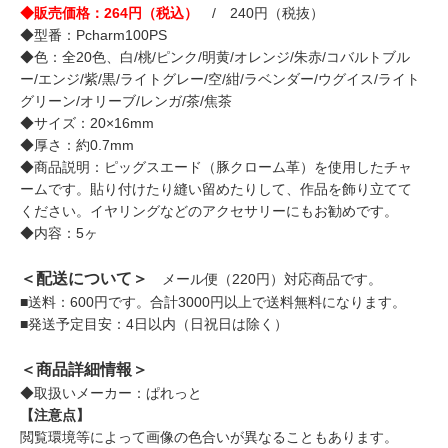
◆販売価格：264円（税込）
/ 240円（税抜）
◆型番：Pcharm100PS
◆色：全20色、白/桃/ピンク/明黄/オレンジ/朱赤/コバルトブル
ー/エンジ/紫/黒/ライトグレー/空/紺/ラベンダー/ウグイス/ライト
グリーン/オリーブ/レンガ/茶/焦茶
◆サイズ：20×16mm
◆厚さ：約0.7mm
◆商品説明：ピッグスエード（豚クローム革）を使用したチャ
ームです。貼り付けたり縫い留めたりして、作品を飾り立てて
ください。イヤリングなどのアクセサリーにもお勧めです。
◆内容：5ヶ
＜配送について＞
メール便（220円）対応商品です。
■送料：600円です。合計3000円以上で送料無料になります。
■発送予定目安：4日以内（日祝日は除く）
＜商品詳細情報＞
◆取扱いメーカー：ぱれっと
【注意点】
閲覧環境等によって画像の色合いが異なることもあります。