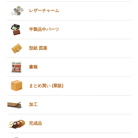
レザー
チャーム
半製品
中パーツ
型紙 図案
書籍
まとめ買い
(業販)
加工
完成品