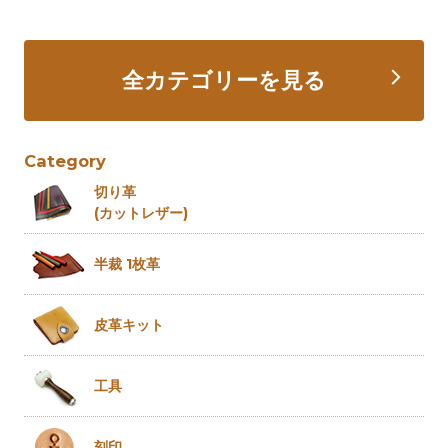
全カテゴリーを見る
Category
切り革
(カットレザー)
半裁 1枚革
皮革キット
工具
刻印