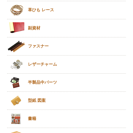
革ひも
レース
副資材
ファスナー
レザー
チャーム
半製品
中パーツ
型紙 図案
書籍