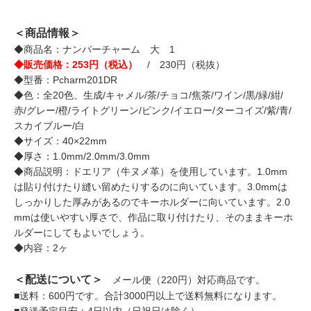
＜商品情報＞
◆商品名：ナンバーチャーム 大 1
◆販売価格：253円（税込）
/ 230円（税抜）
◆型番：Pcharm201DR
◆色：全20色、生成/キャメル/茶/チョコ/焦茶/ワイン/黒/緑/紺/
赤/グレー/橙/ライトグリーン/ピンク/イエロー/ターコイズ/紫/青/
スカイブルー/白
◆サイズ：40×22mm
◆厚さ：1.0mm/2.0mm/3.0mm
◆商品説明：ドエリア（牛ヌメ革）を使用しています。1.0mm
は貼り付けたり縫い留めたりするのに向いています。3.0mmは
しっかりした厚みがあるのでキーホルダーに向いています。2.0
mmは使いやすい厚さで、作品に取り付けたり、そのままキーホ
ルダーにしてもよいでしょう。
◆内容：2ヶ
＜配送について＞
メール便（220円）対応商品です。
■送料：600円です。合計3000円以上で送料無料になります。
■発送予定目安：4日以内（日祝日は除く）