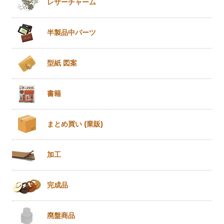
レザー
チャーム
半製品
中パーツ
型紙 図案
書籍
まとめ買い
(業販)
加工
完成品
廃盤商品