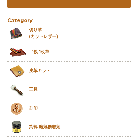
Category
切り革
(カットレザー)
半裁 1枚革
皮革キット
工具
刻印
染料 溶剤
接着剤