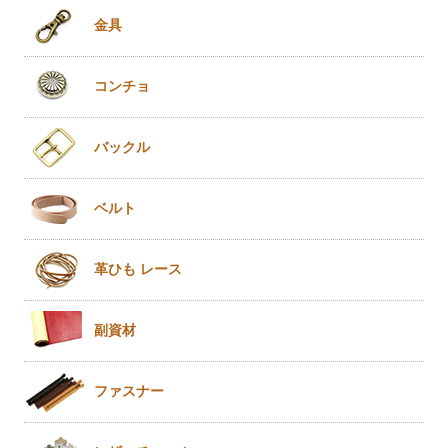
金具
コンチョ
バックル
ベルト
革ひも
レース
副資材
ファスナー