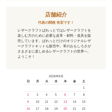
店舗紹介
代表の関根 有宏です！
レザークラフトぱれっとではレザークラフトを
楽しむ方のために必要な皮革・材料・道具を販
売しています。ぱれっとだけのオリジナルレザ
ークラフトキットも販売中。革のおもしろさが
さまざまに楽しめるレザークラフトの世界へ、
ようこそ！
2026年8月
日
月
火
水
木
金
土
1
2
3
4
5
6
7
8
9
10
11
12
13
14
15
16
17
18
19
20
21
22