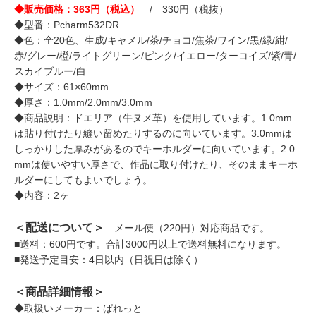
◆販売価格：363円（税込）
/ 330円（税抜）
◆型番：Pcharm532DR
◆色：全20色、生成/キャメル/茶/チョコ/焦茶/ワイン/黒/緑/紺/
赤/グレー/橙/ライトグリーン/ピンク/イエロー/ターコイズ/紫/青/
スカイブルー/白
◆サイズ：61×60mm
◆厚さ：1.0mm/2.0mm/3.0mm
◆商品説明：ドエリア（牛ヌメ革）を使用しています。1.0mm
は貼り付けたり縫い留めたりするのに向いています。3.0mmは
しっかりした厚みがあるのでキーホルダーに向いています。2.0
mmは使いやすい厚さで、作品に取り付けたり、そのままキーホ
ルダーにしてもよいでしょう。
◆内容：2ヶ
＜配送について＞
メール便（220円）対応商品です。
■送料：600円です。合計3000円以上で送料無料になります。
■発送予定目安：4日以内（日祝日は除く）
＜商品詳細情報＞
◆取扱いメーカー：ぱれっと