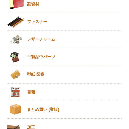
副資材
ファスナー
レザー
チャーム
半製品
中パーツ
型紙 図案
書籍
まとめ買い
(業販)
加工